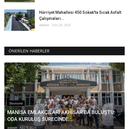
Hürriyet Mahallesi 450 Sokak'ta Sıcak Asfalt
Çalışmaları...
admin
Tem 28, 2026
ÖNERILEN HABERLER
Ekonomi
MANİSA EMLAKÇILARI AKHİSAR'DA BULUŞTU:
ODA KURULUŞ SÜRECİNDE...
admin
Ağu 5, 2026