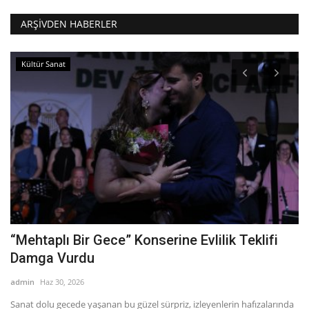
ARŞIVDEN HABERLER
Kültür Sanat
“Mehtaplı Bir Gece” Konserine Evlilik Teklifi
B
Damga Vurdu
ad
admin
Haz 30, 2026
Bü
bo
Sanat dolu gecede yaşanan bu güzel sürpriz, izleyenlerin hafızalarında