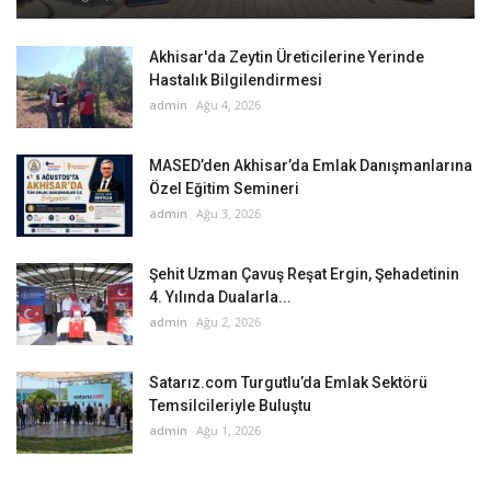
Akhisar'da Zeytin Üreticilerine Yerinde
Hastalık Bilgilendirmesi
admin
Ağu 4, 2026
MASED’den Akhisar’da Emlak Danışmanlarına
Özel Eğitim Semineri
admin
Ağu 3, 2026
Şehit Uzman Çavuş Reşat Ergin, Şehadetinin
4. Yılında Dualarla...
admin
Ağu 2, 2026
Satarız.com Turgutlu’da Emlak Sektörü
Temsilcileriyle Buluştu
admin
Ağu 1, 2026