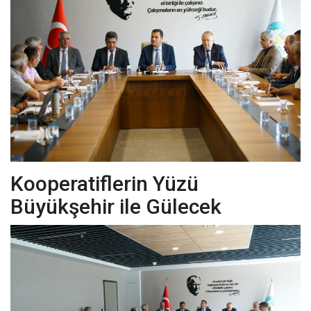
İletişim
Siyaset
Sağlık
Kültür Sanat
Güncel
Kooperatiflerin Yüzü
Galeri
Büyükşehir ile Gülecek