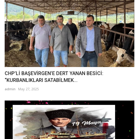
CHP’Lİ BAŞEVİRGEN’E DERT YANAN BESİCİ:
“KURBANLIKLARI SATABİLMEK...
admin
May 27, 2025