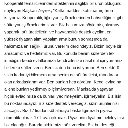
Kooperatif temsilcilerinden isteklerinin sağlıklı bir ürün olduğunu
söyleyen Başkan Zeyrek, “Katkı maddesi katılmamış ürün
istiyoruz. Kooperatifçiliğin yanlış örneklerinden bahsettiğimiz gibi
sütte yanlış örneklerimiz var. Biz halkımıza böyle bir çalışmayı
yaparak, süt üreticilerini ve hayvancılığı destekleyelim, en
yüksek fiyattan alım yapalım ama bunun sonrasında da
halkımıza en sağlıklı ürünü verelim derdindeyiz. Bizim böyle bir
amacımız ve hedefimiz var. Bu konuda benim sizlerden tek
istediğim kendi evlatlarınıza kendi ailenize nasıl süt içiriyorsanız
bizlere o sütleri verin. Ben sizden bunu istiyorum. Ben sektörü
sizin kadar iyi bilemem ama benim de süt üreticisi, mandırası
olan arkadaşlarım var. Ben bunları hep gördüm. Kendi evladına
ailene bunları yedirmeyip içirmiyorsan, Manisa’da yaşayan
hiçbir evladımıza da bunları yedirmeyelim, içirmeyelim. Biz işin
bu noktasındayız. Biz size destek vereceğiz, sizin ürünlerinizi
alacağız. Biz 17 liradan süt almaya başladığımızda piyasa
otomatik olarak 17 liraya çıkacak. Piyasanın fiyatının belirleyicisi
biz olacağız. Burada birbirimize söz verelim. Biz bu desteği