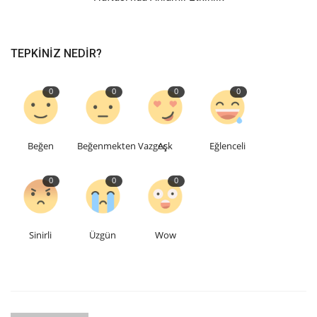
TEPKINIZ NEDIR?
0
0
0
0
Beğen
Beğenmekten Vazgeç
Aşk
Eğlenceli
0
0
0
Sinirli
Üzgün
Wow