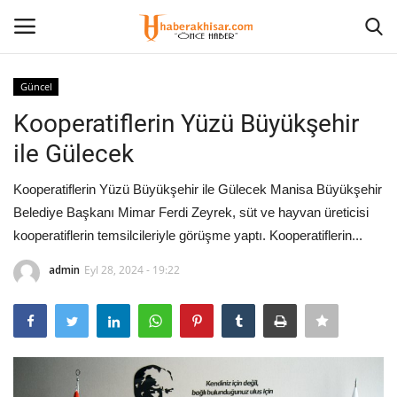
Güncel
Giriş Yap
Kayıt olmak
Kooperatiflerin Yüzü Büyükşehir
ile Gülecek
Anasayfa
Kooperatiflerin Yüzü Büyükşehir ile Gülecek Manisa Büyükşehir
Künye
Belediye Başkanı Mimar Ferdi Zeyrek, süt ve hayvan üreticisi
kooperatiflerin temsilcileriyle görüşme yaptı. Kooperatiflerin...
Ekonomi
admin
Eyl 28, 2024 - 19:22
Eğitim
Magazin
Spor