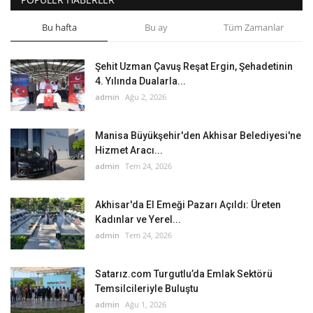
Bu hafta
Bu ay
Tüm Zamanlar
Şehit Uzman Çavuş Reşat Ergin, Şehadetinin
4. Yılında Dualarla...
admin
Ağu 2, 2026
Manisa Büyükşehir'den Akhisar Belediyesi'ne
Hizmet Aracı...
admin
Tem 24, 2026
Akhisar'da El Emeği Pazarı Açıldı: Üreten
Kadınlar ve Yerel...
admin
Tem 24, 2026
Satarız.com Turgutlu’da Emlak Sektörü
Temsilcileriyle Buluştu
admin
Ağu 1, 2026