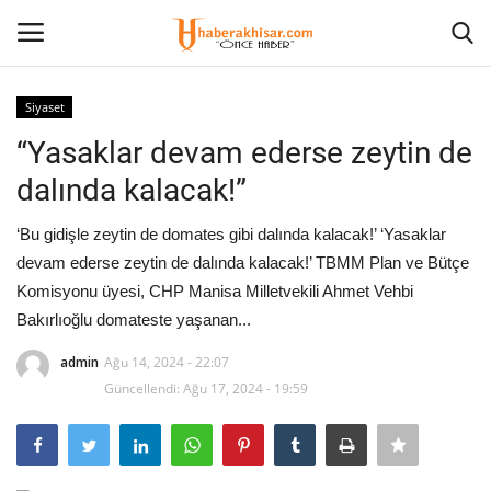
Siyaset
Giriş Yap
Kayıt olmak
“Yasaklar devam ederse zeytin de
dalında kalacak!”
Anasayfa
‘Bu gidişle zeytin de domates gibi dalında kalacak!’ ‘Yasaklar
Ekonomi
devam ederse zeytin de dalında kalacak!’ TBMM Plan ve Bütçe
Komisyonu üyesi, CHP Manisa Milletvekili Ahmet Vehbi
Eğitim
Bakırlıoğlu domateste yaşanan...
Magazin
admin
Ağu 14, 2024 - 22:07
Güncellendi: Ağu 17, 2024 - 19:59
Spor
İletişim