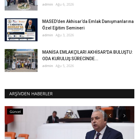
admin
Ağu 6, 2026
MASED’den Akhisar’da Emlak Danışmanlarına
Özel Eğitim Semineri
admin
Ağu 3, 2026
MANİSA EMLAKÇILARI AKHİSAR'DA BULUŞTU:
ODA KURULUŞ SÜRECİNDE...
admin
Ağu 5, 2026
ARŞIVDEN HABERLER
Güncel