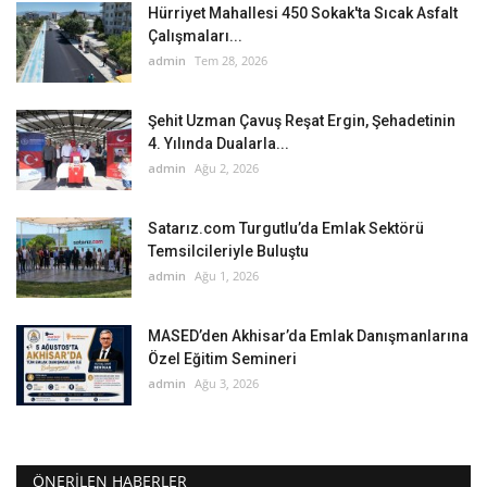
Hürriyet Mahallesi 450 Sokak'ta Sıcak Asfalt
Çalışmaları...
admin
Tem 28, 2026
Şehit Uzman Çavuş Reşat Ergin, Şehadetinin
4. Yılında Dualarla...
admin
Ağu 2, 2026
Satarız.com Turgutlu’da Emlak Sektörü
Temsilcileriyle Buluştu
admin
Ağu 1, 2026
MASED’den Akhisar’da Emlak Danışmanlarına
Özel Eğitim Semineri
admin
Ağu 3, 2026
ÖNERILEN HABERLER