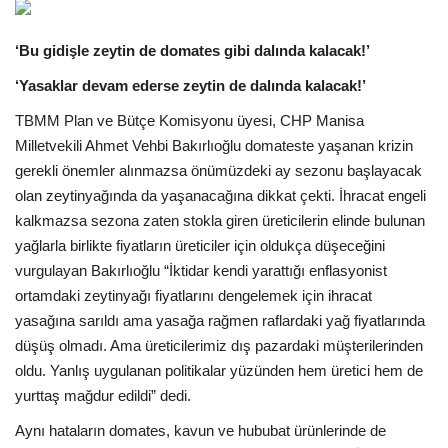
Siyaset
‘Bu gidişle zeytin de domates gibi dalında kalacak!’
Sağlık
‘Yasaklar devam ederse zeytin de dalında kalacak!’
TBMM Plan ve Bütçe Komisyonu üyesi, CHP Manisa
Kültür Sanat
Milletvekili Ahmet Vehbi Bakırlıoğlu domateste yaşanan krizin
gerekli önemler alınmazsa önümüzdeki ay sezonu başlayacak
Güncel
olan zeytinyağında da yaşanacağına dikkat çekti. İhracat engeli
kalkmazsa sezona zaten stokla giren üreticilerin elinde bulunan
Künye
yağlarla birlikte fiyatların üreticiler için oldukça düşeceğini
vurgulayan Bakırlıoğlu “İktidar kendi yarattığı enflasyonist
Galeri
ortamdaki zeytinyağı fiyatlarını dengelemek için ihracat
yasağına sarıldı ama yasağa rağmen raflardaki yağ fiyatlarında
düşüş olmadı. Ama üreticilerimiz dış pazardaki müşterilerinden
oldu. Yanlış uygulanan politikalar yüzünden hem üretici hem de
yurttaş mağdur edildi” dedi.
Aynı hataların domates, kavun ve hububat ürünlerinde de