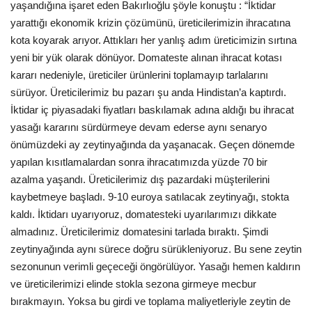
yaşandığına işaret eden Bakırlıoğlu şöyle konuştu : “İktidar
yarattığı ekonomik krizin çözümünü, üreticilerimizin ihracatına
kota koyarak arıyor. Attıkları her yanlış adım üreticimizin sırtına
yeni bir yük olarak dönüyor. Domateste alınan ihracat kotası
kararı nedeniyle, üreticiler ürünlerini toplamayıp tarlalarını
sürüyor. Üreticilerimiz bu pazarı şu anda Hindistan’a kaptırdı.
İktidar iç piyasadaki fiyatları baskılamak adına aldığı bu ihracat
yasağı kararını sürdürmeye devam ederse aynı senaryo
önümüzdeki ay zeytinyağında da yaşanacak. Geçen dönemde
yapılan kısıtlamalardan sonra ihracatımızda yüzde 70 bir
azalma yaşandı. Üreticilerimiz dış pazardaki müşterilerini
kaybetmeye başladı. 9-10 euroya satılacak zeytinyağı, stokta
kaldı. İktidarı uyarıyoruz, domatesteki uyarılarımızı dikkate
almadınız. Üreticilerimiz domatesini tarlada bıraktı. Şimdi
zeytinyağında aynı sürece doğru sürükleniyoruz. Bu sene zeytin
sezonunun verimli geçeceği öngörülüyor. Yasağı hemen kaldırın
ve üreticilerimizi elinde stokla sezona girmeye mecbur
bırakmayın. Yoksa bu girdi ve toplama maliyetleriyle zeytin de