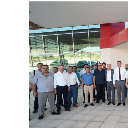
Yaşam
gallerine Geçit
.