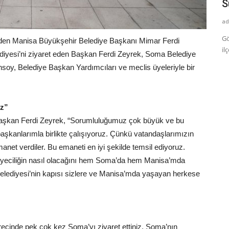
Sürüyor!
E
admin
Ağu 17, 2024
ad
Gördes’te Yangınla Mücadelemiz Sürüyor! Manisa'nın Gördes
Ma
eden Manisa Büyükşehir Belediye Başkanı Mimar Ferdi
ilçesinde Boyalı ve Kayacık...
Ma
ediyesi’ni ziyaret eden Başkan Ferdi Zeyrek, Soma Belediye
oy, Belediye Başkan Yardımcıları ve meclis üyeleriyle bir
uz”
iren Başkan Ferdi Zeyrek, “Sorumluluğumuz çok büyük ve bu
başkanlarımla birlikte çalışıyoruz. Çünkü vatandaşlarımızın
emanet verdiler. Bu emaneti en iyi şekilde temsil ediyoruz.
ediyeciliğin nasıl olacağını hem Soma’da hem Manisa’mda
lediyesi’nin kapısı sizlere ve Manisa’mda yaşayan herkese
cinde pek çok kez Soma’yı ziyaret ettiniz. Soma’nın