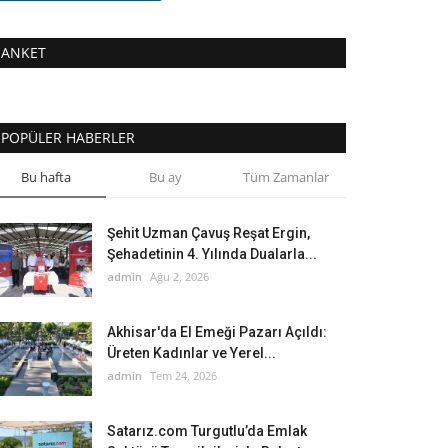
ANKET
POPÜLER HABERLER
Bu hafta
Bu ay
Tüm Zamanlar
Şehit Uzman Çavuş Reşat Ergin,
Şehadetinin 4. Yılında Dualarla...
admin
Ağu 2, 2026
Akhisar'da El Emeği Pazarı Açıldı:
Üreten Kadınlar ve Yerel...
admin
Tem 24, 2026
Satarız.com Turgutlu’da Emlak