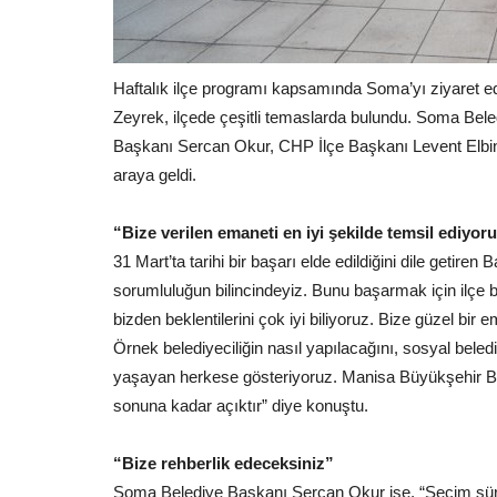
e...
admin
Mar 3, 2025
ımını sağlamak amacıyla
Haftalık ilçe programı kapsamında Soma’yı ziyaret 
Zeyrek, ilçede çeşitli temaslarda bulundu. Soma Bel
Başkanı Sercan Okur, CHP İlçe Başkanı Levent Elbins
araya geldi.
“Bize verilen emaneti en iyi şekilde temsil ediyor
31 Mart’ta tarihi bir başarı elde edildiğini dile get
sorumluluğun bilincindeyiz. Bunu başarmak için ilçe 
bizden beklentilerini çok iyi biliyoruz. Bize güzel bir 
Örnek belediyeciliğin nasıl yapılacağını, sosyal bel
yaşayan herkese gösteriyoruz. Manisa Büyükşehir Be
sonuna kadar açıktır” diye konuştu.
“Bize rehberlik edeceksiniz”
Soma Belediye Başkanı Sercan Okur ise, “Seçim süre