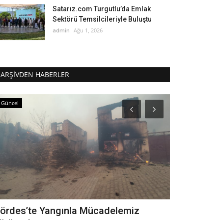
Satarız.com Turgutlu’da Emlak
Sektörü Temsilcileriyle Buluştu
admin
Ağu 1, 2026
ARŞIVDEN HABERLER
Güncel
Güncel
anisalılar Filenin Sultanları’nı Dev
Su 1 lira o