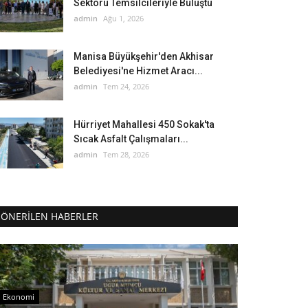
Sektörü Temsilcileriyle Buluştu
admin
Ağu 1, 2026
Manisa Büyükşehir'den Akhisar
Belediyesi'ne Hizmet Aracı...
admin
Tem 24, 2026
Hürriyet Mahallesi 450 Sokak'ta
Sıcak Asfalt Çalışmaları...
admin
Tem 28, 2026
ÖNERILEN HABERLER
Ekonomi