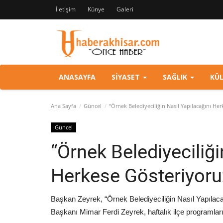
İletişim
Künye
Galeri
ANASAYFA
SIYASET
SAĞLIK
KÜ
Ana Sayfa
Güncel
“Örnek Belediyeciliğin Nasıl Yapılacağını He
Güncel
“Örnek Belediyeciliği
Herkese Gösteriyoru
Başkan Zeyrek, “Örnek Belediyeciliğin Nasıl Yapıla
Başkanı Mimar Ferdi Zeyrek, haftalık ilçe programla