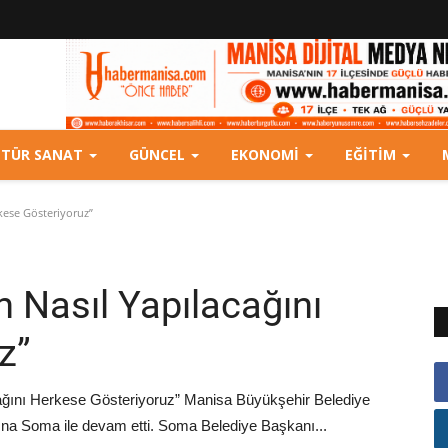
LTÜR SANAT
GÜNCEL
EKONOMI
EĞITIM
rkese Gösteriyoruz”
n Nasıl Yapılacağını
z”
cağını Herkese Gösteriyoruz” Manisa Büyükşehir Belediye
rına Soma ile devam etti. Soma Belediye Başkanı...