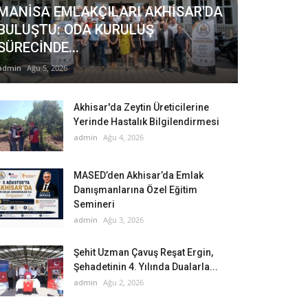
MANİSA EMLAKÇILARI AKHİSAR'DA
BULUŞTU: ODA KURULUŞ
SÜRECİNDE...
admin
Ağu 5, 2026
Akhisar'da Zeytin Üreticilerine
Yerinde Hastalık Bilgilendirmesi
admin
Ağu 4, 2026
MASED’den Akhisar’da Emlak
Danışmanlarına Özel Eğitim
Semineri
admin
Ağu 3, 2026
Şehit Uzman Çavuş Reşat Ergin,
Şehadetinin 4. Yılında Dualarla...
admin
Ağu 2, 2026