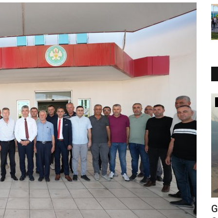
Güncel
Gördes’te Yangınla Mücadelemiz
M