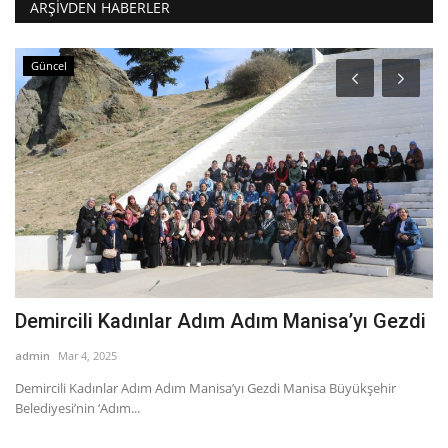
ARŞIVDEN HABERLER
Güncel
Demircili Kadınlar Adım Adım Manisa’yı Gezdi
"
ya
admin
Mar 4, 2025
ad
Demircili Kadınlar Adım Adım Manisa’yı Gezdi Manisa Büyükşehir
Belediyesi’nin ‘Adım...
Em
AK