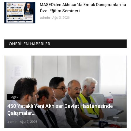
MASED’den Akhisar’da Emlak Danışmanlarına
Özel Eğitim Semineri
admin
Ağu 3, 2026
ÖNERILEN HABERLER
Sağlık
450 Yataklı Yeni Akhisar Devlet Hastanesinde
Çalışmalar...
admin
Ağu 7, 2026