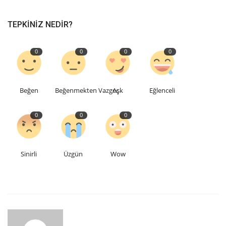
TEPKINIZ NEDIR?
0
0
0
0
Beğen
Beğenmekten Vazgeç
Aşk
Eğlenceli
0
0
0
Sinirli
Üzgün
Wow