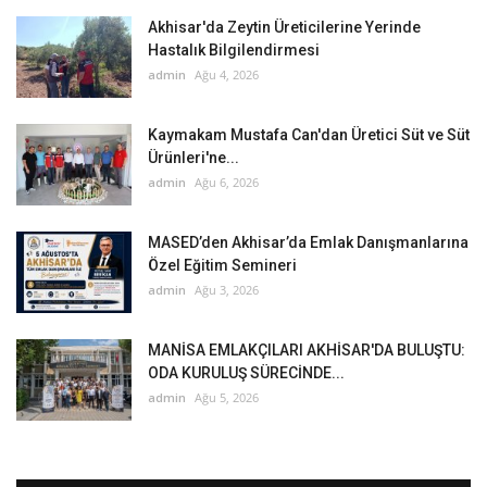
Akhisar'da Zeytin Üreticilerine Yerinde
Hastalık Bilgilendirmesi
admin
Ağu 4, 2026
Kaymakam Mustafa Can'dan Üretici Süt ve Süt
Ürünleri'ne...
admin
Ağu 6, 2026
MASED’den Akhisar’da Emlak Danışmanlarına
Özel Eğitim Semineri
admin
Ağu 3, 2026
MANİSA EMLAKÇILARI AKHİSAR'DA BULUŞTU:
ODA KURULUŞ SÜRECİNDE...
admin
Ağu 5, 2026