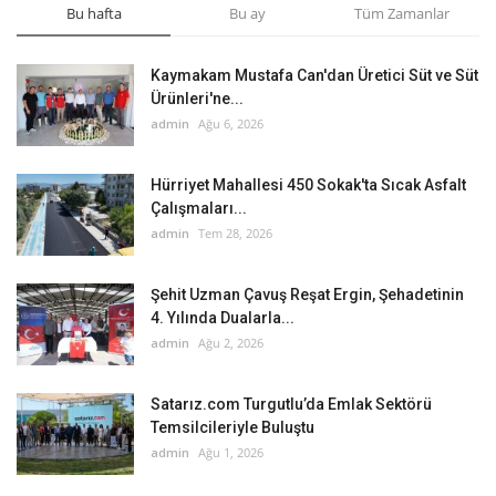
Bu hafta
Bu ay
Tüm Zamanlar
Kaymakam Mustafa Can'dan Üretici Süt ve Süt
Ürünleri'ne...
admin
Ağu 6, 2026
Hürriyet Mahallesi 450 Sokak'ta Sıcak Asfalt
Çalışmaları...
admin
Tem 28, 2026
Şehit Uzman Çavuş Reşat Ergin, Şehadetinin
4. Yılında Dualarla...
admin
Ağu 2, 2026
Satarız.com Turgutlu’da Emlak Sektörü
Temsilcileriyle Buluştu
admin
Ağu 1, 2026