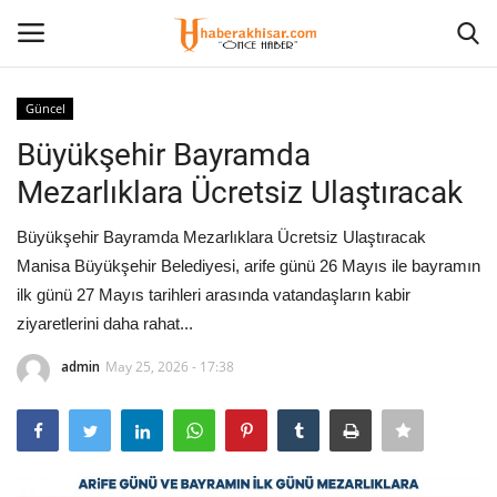
Güncel
Giriş Yap
Kayıt olmak
Büyükşehir Bayramda
Mezarlıklara Ücretsiz Ulaştıracak
Anasayfa
Büyükşehir Bayramda Mezarlıklara Ücretsiz Ulaştıracak
Eğitim
Manisa Büyükşehir Belediyesi, arife günü 26 Mayıs ile bayramın
ilk günü 27 Mayıs tarihleri arasında vatandaşların kabir
Magazin
ziyaretlerini daha rahat...
Spor
admin
May 25, 2026 - 17:38
İletişim
Siyaset