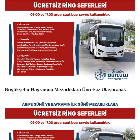
Sağlık
Kültür Sanat
Güncel
Künye
Ekonomi
Büyükşehir Bayramda Mezarlıklara Ücretsiz Ulaştıracak
Galeri