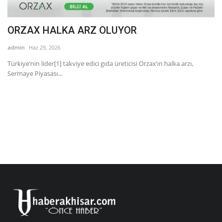
ORZAX HALKA ARZ OLUYOR
“
h
admin
Haz 29, 2026
ad
Türkiye’nin lider[1] takviye edici gıda üreticisi Orzax’ın halka arzı,
Sermaye Piyasası...
“C
Bü