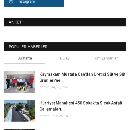
Instagram
ANKET
POPÜLER HABERLER
Bu hafta
Bu ay
Tüm Zamanlar
Kaymakam Mustafa Can'dan Üretici Süt ve Süt
Ürünleri'ne...
admin
Ağu 6, 2026
Hürriyet Mahallesi 450 Sokak'ta Sıcak Asfalt
Çalışmaları...
admin
Tem 28, 2026