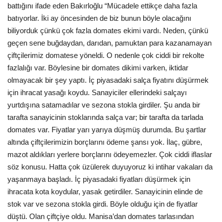
battığını ifade eden Bakırloğlu “Mücadele ettikçe daha fazla
batıyorlar. İki ay öncesinden de biz bunun böyle olacağını
biliyorduk çünkü çok fazla domates ekimi vardı. Neden, çünkü
geçen sene buğdaydan, darıdan, pamuktan para kazanamayan
çiftçilerimiz domatese yöneldi. O nedenle çok ciddi bir rekolte
fazlalığı var. Böylesine bir domates dikimi varken, iktidar
olmayacak bir şey yaptı. İç piyasadaki salça fiyatını düşürmek
için ihracat yasağı koydu. Sanayiciler ellerindeki salçayı
yurtdışına satamadılar ve sezona stokla girdiler. Şu anda bir
tarafta sanayicinin stoklarında salça var; bir tarafta da tarlada
domates var. Fiyatlar yarı yarıya düşmüş durumda. Bu şartlar
altında çiftçilerimizin borçlarını ödeme şansı yok. İlaç, gübre,
mazot aldıkları yerlere borçlarını ödeyemezler. Çok ciddi iflaslar
söz konusu. Hatta çok üzülerek duyuyoruz ki intihar vakaları da
yaşanmaya başladı. İç piyasadaki fiyatları düşürmek için
ihracata kota koydular, yasak getirdiler. Sanayicinin elinde de
stok var ve sezona stokla girdi. Böyle olduğu için de fiyatlar
düştü. Olan çiftçiye oldu. Manisa’dan domates tarlasından