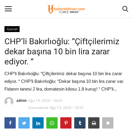
Güncel
Giriş Yap
Kayıt olmak
CHP’li Bakırlıoğlu: “Çiftçilerimiz
dekar başına 10 bin lira zarar
Anasayfa
ediyor. “
Eğitim
CHP’li Bakırlıoğlu: “Çiftçilerimiz dekar başına 10 bin lira zarar
ediyor. “ CHP’li Bakırlıoğlu: “Dekar başına 10 bin lira zarar var.
Magazin
Fidanın tanesi 2 lira, domatesin kilosu 1.8 kuruş! “ CHP’li...
Spor
admin
Ağu 13, 2024 - 18:43
Güncellendi: Ağu 13, 2024 - 18:55
İletişim
Siyaset