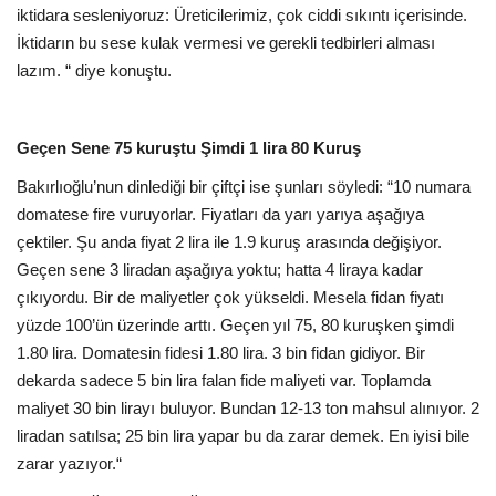
iktidara sesleniyoruz: Üreticilerimiz, çok ciddi sıkıntı içerisinde.
İktidarın bu sese kulak vermesi ve gerekli tedbirleri alması
lazım. “ diye konuştu.
Geçen Sene 75 kuruştu Şimdi 1 lira 80 Kuruş
Bakırlıoğlu’nun dinlediği bir çiftçi ise şunları söyledi: “10 numara
domatese fire vuruyorlar. Fiyatları da yarı yarıya aşağıya
çektiler. Şu anda fiyat 2 lira ile 1.9 kuruş arasında değişiyor.
Geçen sene 3 liradan aşağıya yoktu; hatta 4 liraya kadar
çıkıyordu. Bir de maliyetler çok yükseldi. Mesela fidan fiyatı
yüzde 100’ün üzerinde arttı. Geçen yıl 75, 80 kuruşken şimdi
1.80 lira. Domatesin fidesi 1.80 lira. 3 bin fidan gidiyor. Bir
dekarda sadece 5 bin lira falan fide maliyeti var. Toplamda
maliyet 30 bin lirayı buluyor. Bundan 12-13 ton mahsul alınıyor. 2
liradan satılsa; 25 bin lira yapar bu da zarar demek. En iyisi bile
zarar yazıyor.“