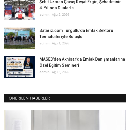
Şehit Uzman Çavuş Reşat Ergin, Şehadetinin
4. Yılında Dualarla...
admin
Ağu 2, 2026
Satarız.com Turgutlu’da Emlak Sektörü
Temsilcileriyle Buluştu
admin
Ağu 1, 2026
MASED’den Akhisar’da Emlak Danışmanlarına
Özel Eğitim Semineri
admin
Ağu 3, 2026
ÖNERILEN HABERLER