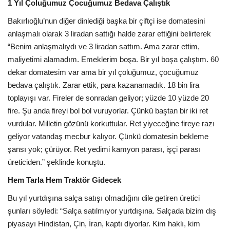
1 Yıl Çoluğumuz Çocuğumuz Bedava Çalıştık
Bakırlıoğlu’nun diğer dinlediği başka bir çiftçi ise domatesini
anlaşmalı olarak 3 liradan sattığı halde zarar ettiğini belirterek
“Benim anlaşmalıydı ve 3 liradan sattım. Ama zarar ettim,
maliyetimi alamadım. Emeklerim boşa. Bir yıl boşa çalıştım. 60
dekar domatesim var ama bir yıl çoluğumuz, çocuğumuz
bedava çalıştık. Zarar ettik, para kazanamadık. 18 bin lira
toplayışı var. Fireler de sonradan geliyor; yüzde 10 yüzde 20
fire. Şu anda fireyi bol bol vuruyorlar. Çünkü baştan bir iki ret
vurdular. Milletin gözünü korkuttular. Ret yiyeceğine fireye razı
geliyor vatandaş mecbur kalıyor. Çünkü domatesin bekleme
şansı yok; çürüyor. Ret yedimi kamyon parası, işçi parası
üreticiden.” şeklinde konuştu.
Hem Tarla Hem Traktör Gidecek
Bu yıl yurtdışına salça satışı olmadığını dile getiren üretici
şunları söyledi: “Salça satılmıyor yurtdışına. Salçada bizim dış
piyasayı Hindistan, Çin, İran, kaptı diyorlar. Kim haklı, kim