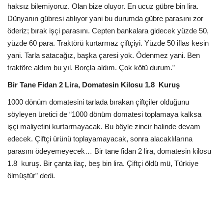
haksız bilemiyoruz. Olan bize oluyor. En ucuz gübre bin lira.
Dünyanın gübresi atılıyor yani bu durumda gübre parasını zor
öderiz; bırak işçi parasını. Cepten bankalara gidecek yüzde 50,
yüzde 60 para. Traktörü kurtarmaz çiftçiyi. Yüzde 50 iflas kesin
yani. Tarla satacağız, başka çaresi yok. Ödenmez yani. Ben
traktöre aldım bu yıl. Borçla aldım. Çok kötü durum.”
Bir Tane Fidan 2 Lira, Domatesin Kilosu 1.8 Kuruş
1000 dönüm domatesini tarlada bırakan çiftçiler olduğunu
söyleyen üretici de “1000 dönüm domatesi toplamaya kalksa
işçi maliyetini kurtarmayacak. Bu böyle zincir halinde devam
edecek. Çiftçi ürünü toplayamayacak, sonra alacaklılarına
parasını ödeyemeyecek… Bir tane fidan 2 lira, domatesin kilosu
1.8 kuruş. Bir çanta ilaç, beş bin lira. Çiftçi öldü mü, Türkiye
ölmüştür” dedi.