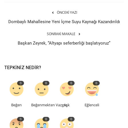
ÖNCEKI YAZI
Dombaylı Mahallesine Yeni İçme Suyu Kaynağı Kazandırıldı
SONRAKI MAKALE
Başkan Zeyrek, “Altyapı seferberliği başlatıyoruz”
TEPKINIZ NEDIR?
0
0
0
0
Beğen
Beğenmekten Vazgeç
Aşk
Eğlenceli
0
0
0