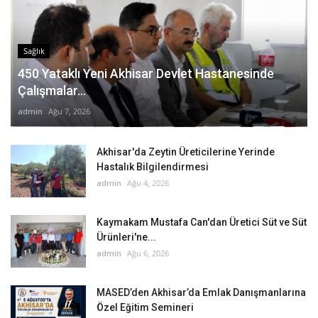
Sağlık
450 Yataklı Yeni Akhisar Devlet Hastanesinde
Çalışmalar...
admin
Ağu 7, 2026
Akhisar'da Zeytin Üreticilerine Yerinde
Hastalık Bilgilendirmesi
admin
Ağu 4, 2026
Kaymakam Mustafa Can'dan Üretici Süt ve Süt
Ürünleri'ne...
admin
Ağu 6, 2026
MASED’den Akhisar’da Emlak Danışmanlarına
Özel Eğitim Semineri