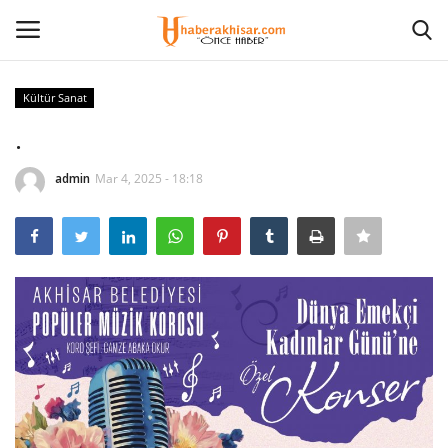
Kültür Sanat
Giriş Yap
Kayıt olmak
.
Anasayfa
admin
Mar 4, 2025 - 18:18
Eğitim
Magazin
Spor
İletişim
Siyaset