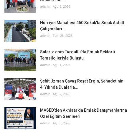
admin
Ağu 6, 2026
Hürriyet Mahallesi 450 Sokak'ta Sıcak Asfalt
Çalışmaları...
admin
Tem 28, 2026
Satarız.com Turgutlu’da Emlak Sektörü
Temsilcileriyle Buluştu
admin
Ağu 1, 2026
Şehit Uzman Çavuş Reşat Ergin, Şehadetinin
4. Yılında Dualarla...
admin
Ağu 2, 2026
MASED’den Akhisar’da Emlak Danışmanlarına
Özel Eğitim Semineri
admin
Ağu 3, 2026