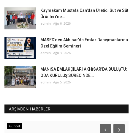
Kaymakam Mustafa Can'dan Üretici Süt ve Süt
Ürünleri'ne...
admin
Ağu 6, 2026
MASED’den Akhisar’da Emlak Danışmanlarına
Özel Eğitim Semineri
admin
Ağu 3, 2026
MANİSA EMLAKÇILARI AKHİSAR'DA BULUŞTU:
ODA KURULUŞ SÜRECİNDE...
admin
Ağu 5, 2026
ARŞIVDEN HABERLER
Güncel