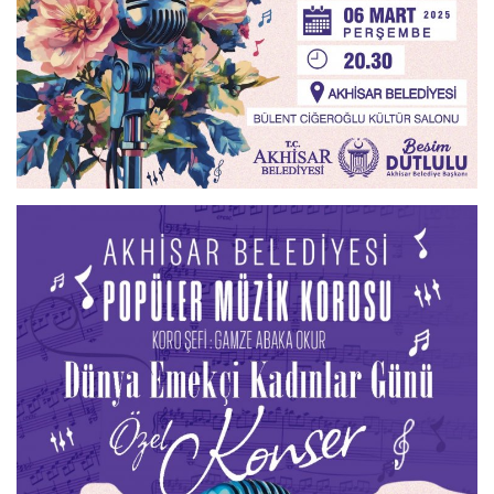
Sağlık
Kültür Sanat
Güncel
Künye
Ekonomi
Galeri