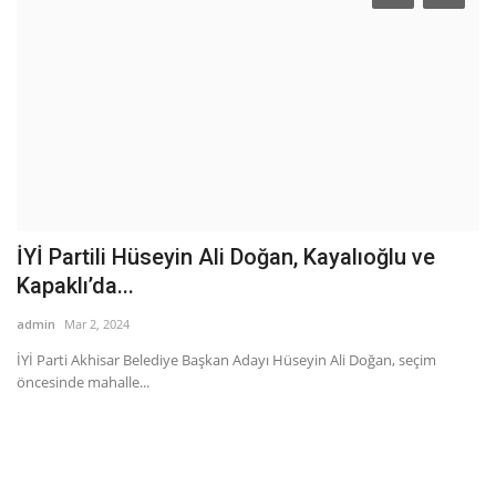
İYİ Partili Hüseyin Ali Doğan, Kayalıoğlu ve
M
Kapaklı’da...
ad
admin
Mar 2, 2024
Ma
ka
İYİ Parti Akhisar Belediye Başkan Adayı Hüseyin Ali Doğan, seçim
öncesinde mahalle...