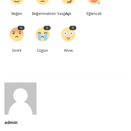
Beğen
Beğenmekten Vazgeç
Aşk
Eğlenceli
0
0
0
Sinirli
Üzgün
Wow
admin