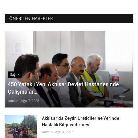
ÖNERILEN HABERLER
Sağlık
450 Yataklı Yeni Akhisar Devlet Hastanesinde
Çalışmalar...
admin
Ağu 7, 2026
Akhisar'da Zeytin Üreticilerine Yerinde
Hastalık Bilgilendirmesi
admin
Ağu 4, 2026