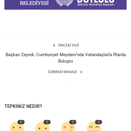
ÖNCEKI YAZI
Başkan Zeyrek, Cumhuriyet Meydanı’nda Vatandaşlarla İftarda
Buluştu
SONRAKI MAKALE
.
TEPKINIZ NEDIR?
0
0
0
0