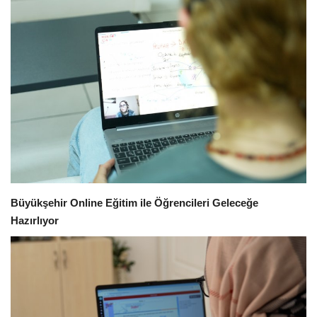
Sağlık
Kültür Sanat
Güncel
Künye
Ekonomi
Büyükşehir Online Eğitim ile Öğrencileri Geleceğe
Galeri
Hazırlıyor