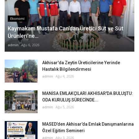
Ekonomi
Kaymakam Mustafa Can'dan Üretici Süt ve Süt
Ürünleri'ne...
admin
Ağu 6, 2026
Akhisar'da Zeytin Üreticilerine Yerinde
Hastalık Bilgilendirmesi
admin
Ağu 4, 2026
MANİSA EMLAKÇILARI AKHİSAR'DA BULUŞTU:
ODA KURULUŞ SÜRECİNDE...
admin
Ağu 5, 2026
MASED’den Akhisar’da Emlak Danışmanlarına
Özel Eğitim Semineri
admin
Ağu 3, 2026