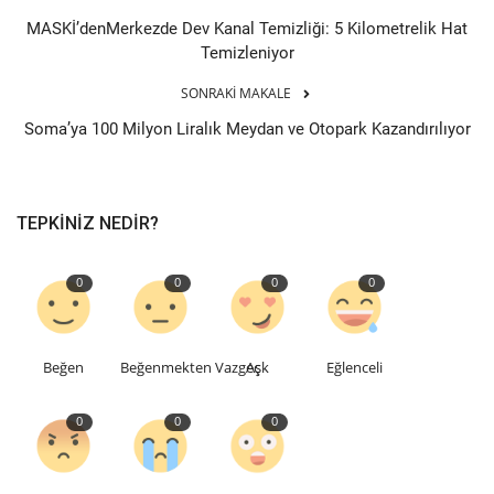
MASKİ’denMerkezde Dev Kanal Temizliği: 5 Kilometrelik Hat
Temizleniyor
SONRAKI MAKALE
Soma’ya 100 Milyon Liralık Meydan ve Otopark Kazandırılıyor
TEPKINIZ NEDIR?
0
0
0
0
Beğen
Beğenmekten Vazgeç
Aşk
Eğlenceli
0
0
0