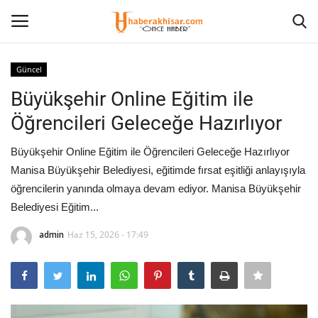
Güncel
Giriş Yap
Kayıt olmak
Büyükşehir Online Eğitim ile
Öğrencileri Geleceğe Hazırlıyor
Anasayfa
Büyükşehir Online Eğitim ile Öğrencileri Geleceğe Hazırlıyor
Eğitim
Manisa Büyükşehir Belediyesi, eğitimde fırsat eşitliği anlayışıyla
öğrencilerin yanında olmaya devam ediyor. Manisa Büyükşehir
Magazin
Belediyesi Eğitim...
Spor
admin
Haz 15, 2026 - 17:49
İletişim
Siyaset