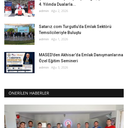
4. Yılında Dualarla...
admin
Ağu 2, 2026
Satarız.com Turgutlu’da Emlak Sektörü
Temsilcileriyle Buluştu
admin
Ağu 1, 2026
MASED’den Akhisar’da Emlak Danışmanlarına
Özel Eğitim Semineri
admin
Ağu 3, 2026
ÖNERILEN HABERLER