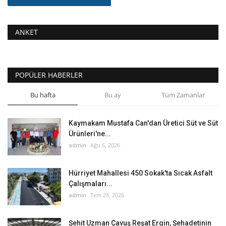
ANKET
POPÜLER HABERLER
Bu hafta
Bu ay
Tüm Zamanlar
Kaymakam Mustafa Can'dan Üretici Süt ve Süt
Ürünleri'ne...
admin
Ağu 6, 2026
Hürriyet Mahallesi 450 Sokak'ta Sıcak Asfalt
Çalışmaları...
admin
Tem 28, 2026
Şehit Uzman Çavuş Reşat Ergin, Şehadetinin